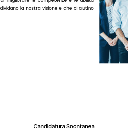
di migliorare le competenze e le abilità
vidano la nostra visione e che ci aiutino
Candidatura Spontanea