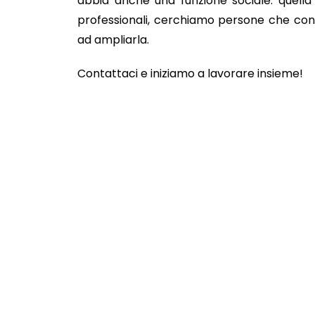
abbia anche una funzione sociale: quella 
professionali, c
erchiamo persone che condi
ad ampliarla.
Contattaci e iniziamo a lavorare insieme!