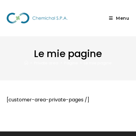
Menu
Le mie pagine
>
Private area
>
Pagine
>
Le mie pagine
[customer-area-private-pages /]