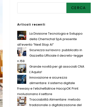
CERCA
Articoli recenti
La Divisione Tecnologia e Sviluppo
della Chemichal SpA presente
all’evento “Next Stop AI”
Sicurezza sul lavoro: pubblicato in
Gazzetta Ufficiale il decreto-legge
n.159
Grande novità per gli associati CNA
L’Aquila!
Innovazione e sicurezza
alimentare: il sistema digitale
Freeasy e l’etichettatrice HaccpOK Print
rivoluzionano il settore
Tracciabilità Alimentare: metodo
tradizionale o digitalizzazione del