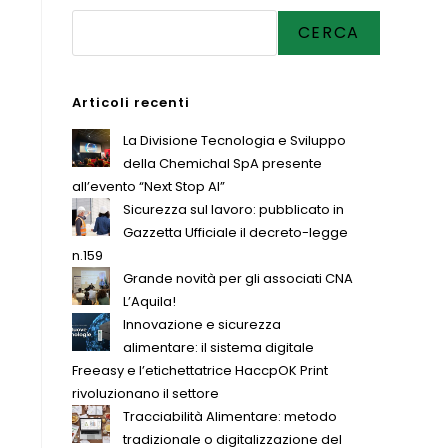
CERCA
Articoli recenti
La Divisione Tecnologia e Sviluppo
della Chemichal SpA presente
all’evento “Next Stop AI”
Sicurezza sul lavoro: pubblicato in
Gazzetta Ufficiale il decreto-legge
n.159
Grande novità per gli associati CNA
L’Aquila!
Innovazione e sicurezza
alimentare: il sistema digitale
Freeasy e l’etichettatrice HaccpOK Print
rivoluzionano il settore
Tracciabilità Alimentare: metodo
tradizionale o digitalizzazione del