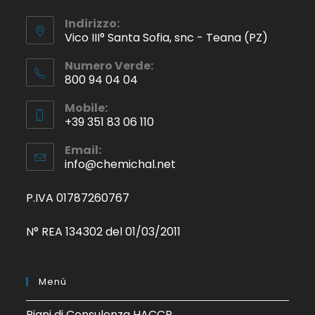
Indirizzo:
Vico III° Santa Sofia, snc - Teana (PZ)
Numero Verde:
800 94 04 04
Mobile:
+39 351 83 06 110
Email:
info@chemichal.net
P.IVA 01787260767
N° REA 134302 del 01/03/2011
Menù
Piani di Consulenza HACCP