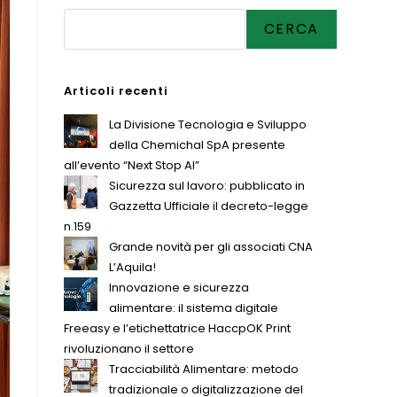
CERCA
Articoli recenti
La Divisione Tecnologia e Sviluppo
della Chemichal SpA presente
all’evento “Next Stop AI”
Sicurezza sul lavoro: pubblicato in
Gazzetta Ufficiale il decreto-legge
n.159
Grande novità per gli associati CNA
L’Aquila!
Innovazione e sicurezza
alimentare: il sistema digitale
Freeasy e l’etichettatrice HaccpOK Print
rivoluzionano il settore
Tracciabilità Alimentare: metodo
tradizionale o digitalizzazione del