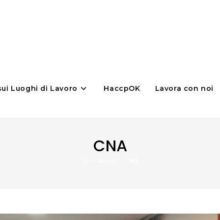
sui Luoghi di Lavoro
HaccpOK
Lavora con noi
CNA
>
News
>
CNA