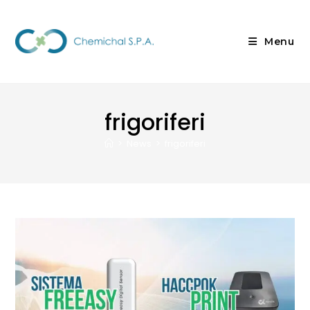
Menu
frigoriferi
>
News
>
frigoriferi