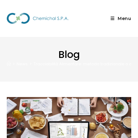
Menu
Blog
>
News
>
Tracciabilità Alimentare: metodo tradizionale o dig