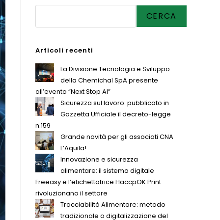
CERCA
Articoli recenti
La Divisione Tecnologia e Sviluppo
della Chemichal SpA presente
all’evento “Next Stop AI”
Sicurezza sul lavoro: pubblicato in
Gazzetta Ufficiale il decreto-legge
n.159
Grande novità per gli associati CNA
L’Aquila!
Innovazione e sicurezza
alimentare: il sistema digitale
Freeasy e l’etichettatrice HaccpOK Print
rivoluzionano il settore
Tracciabilità Alimentare: metodo
tradizionale o digitalizzazione del