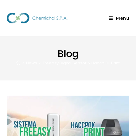
Menu
Blog
>
News
>
Freeasy Digital Sensor & HaccpOK Print