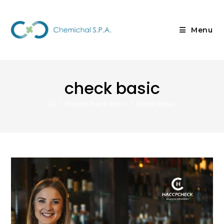
Menu
check basic
>
HaccpCheck Basic
>
check basic