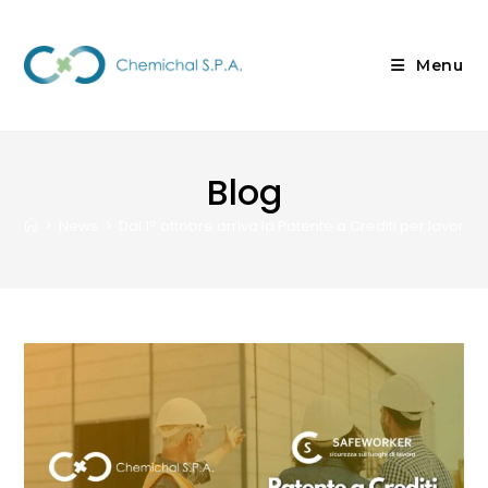
Menu
Blog
>
News
>
Dal 1° ottobre arriva la Patente a Crediti per lavorare 