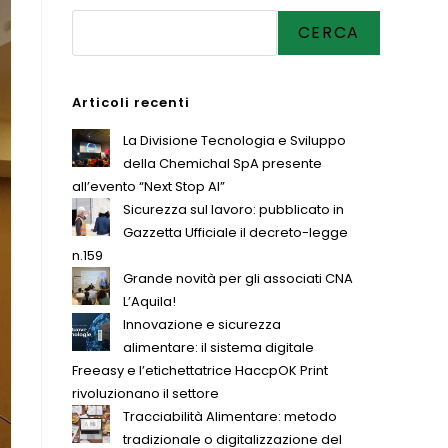
CERCA
Articoli recenti
La Divisione Tecnologia e Sviluppo
della Chemichal SpA presente
all’evento “Next Stop AI”
Sicurezza sul lavoro: pubblicato in
Gazzetta Ufficiale il decreto-legge
n.159
Grande novità per gli associati CNA
L’Aquila!
Innovazione e sicurezza
alimentare: il sistema digitale
Freeasy e l’etichettatrice HaccpOK Print
rivoluzionano il settore
Tracciabilità Alimentare: metodo
tradizionale o digitalizzazione del