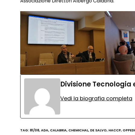
Associazione Direttori Albergo Calabria.
Divisione Tecnologia
Vedi la biografia completa
TAG
:
81/08
,
ADA
,
CALABRIA
,
CHEMICHAL
,
DE SALVO
,
HACCP
,
OPPED