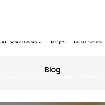
sui Luoghi di Lavoro
HaccpOK
Lavora con noi
Blog
News
>
Meeting su Haccp e Sicurezza sui Luoghi di Lavoro per ADA Ca